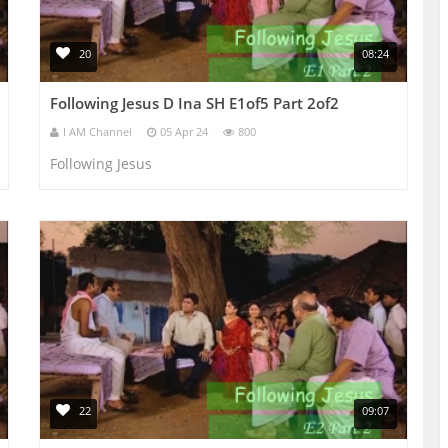
20
08:24
Following Jesus D Ina SH E1of5 Part 2of2
I AM Channel
05 Apr 24
800
Following Jesus
22
09:07