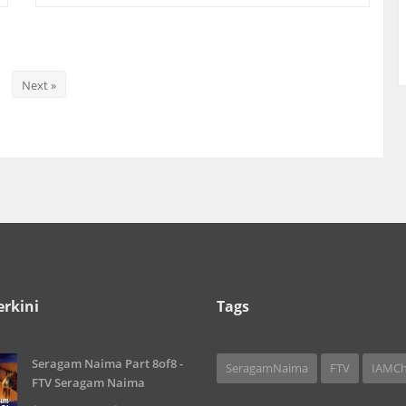
Next »
39
erkini
Tags
Seragam Naima Part 8of8 -
SeragamNaima
FTV
IAMCh
FTV Seragam Naima