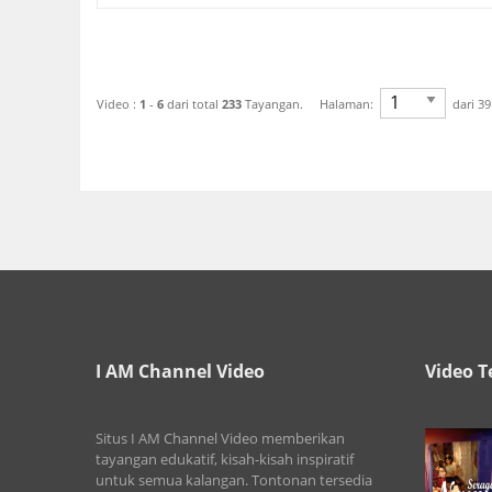
Video :
1
-
6
dari total
233
Tayangan. Halaman:
dari 
I AM Channel Video
Video T
Situs I AM Channel Video memberikan
tayangan edukatif, kisah-kisah inspiratif
untuk semua kalangan. Tontonan tersedia