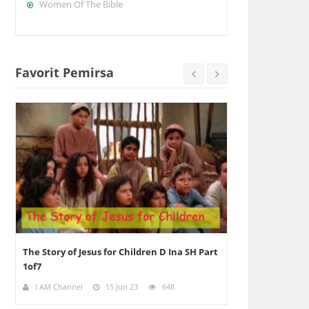
Women Of The Bible
Favorit Pemirsa
The Story of Jesus for Children D Ina SH Part
Deditos E01 God
1of7
1of3
I AM Channel
15 Jun 23
648
I AM Channel