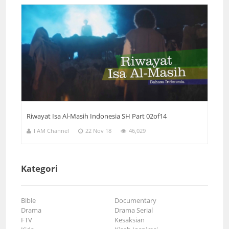
Riwayat Isa Al-Masih Indonesia SH Part 02of14
I AM Channel
22 Nov 18
46,029
Kategori
Bible
Documentary
Drama
Drama Serial
FTV
Kesaksian