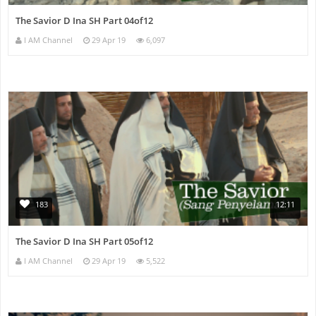
The Savior D Ina SH Part 04of12
I AM Channel
29 Apr 19
6,097
183
12:11
The Savior D Ina SH Part 05of12
I AM Channel
29 Apr 19
5,522