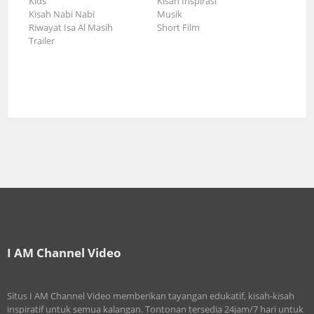
Kids
Kisah Inspirasi
Kisah Nabi Nabi
Musik
Riwayat Isa Al Masih
Short Film
Trailer
I AM Channel Video
Situs I AM Channel Video memberikan tayangan edukatif, kisah-kisah
inspiratif untuk semua kalangan. Tontonan tersedia 24jam/7 hari untuk