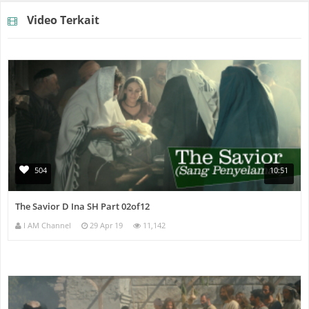
Video Terkait
504
10:51
The Savior D Ina SH Part 02of12
I AM Channel
29 Apr 19
11,142