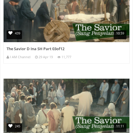
439
10:59
The Savior D Ina SH Part 03of12
I AM Channel
29 Apr 19
11,777
245
11:11