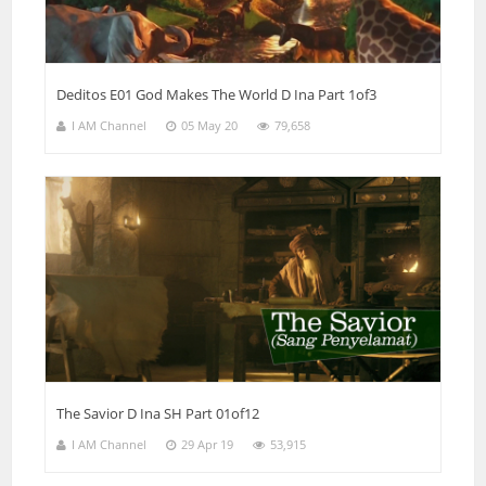
Deditos E01 God Makes The World D Ina Part 1of3
I AM Channel
05 May 20
79,658
The Savior D Ina SH Part 01of12
I AM Channel
29 Apr 19
53,915