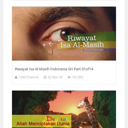
Riwayat Isa Al-Masih Indonesia SH Part 01of14
I AM Channel
22 Nov 18
191,993