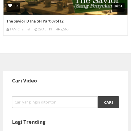
93
10:31
The Savior D Ina SH Part 07of12
I AM Channel
29 Apr 19
2,565
Cari Video
Lagi Trending