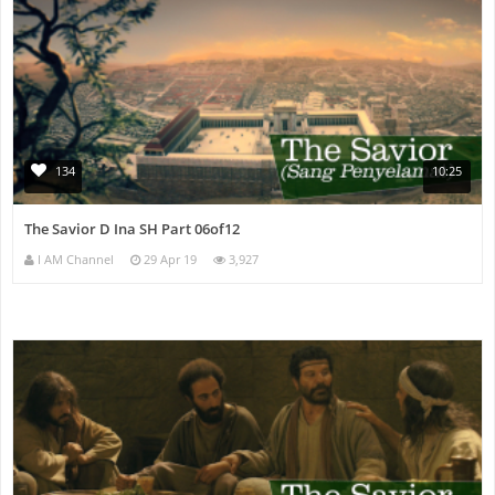
134
10:25
The Savior D Ina SH Part 06of12
I AM Channel
29 Apr 19
3,927