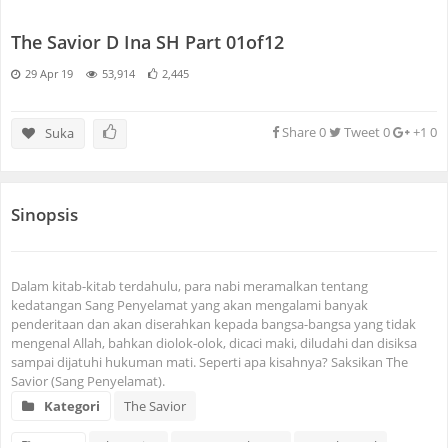
KISAH NABI NABI
The Savior D Ina SH Part 01of12
29 Apr 19
53,914
2,445
MUSIK
RIWAYAT ISA AL MASIH
Share
0
Tweet
0
+1
0
Suka
SHORT FILM
Sinopsis
TRAILER
Dalam kitab-kitab terdahulu, para nabi meramalkan tentang
kedatangan Sang Penyelamat yang akan mengalami banyak
penderitaan dan akan diserahkan kepada bangsa-bangsa yang tidak
mengenal Allah, bahkan diolok-olok, dicaci maki, diludahi dan disiksa
sampai dijatuhi hukuman mati. Seperti apa kisahnya? Saksikan The
Savior (Sang Penyelamat).
Kategori
The Savior
Tags
TheSavior
SangPenyelamat
IAMChannel