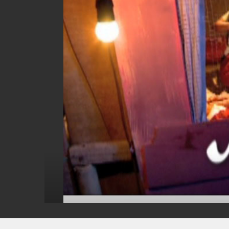
KISAH NABI NABI
MUSIK
RIWAYAT ISA AL MASIH
SHORT FILM
TRAILER