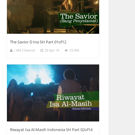
The Savior D Ina SH Part 01of12
I AM Channel
29 Apr 19
53,906
Riwayat Isa Al-Masih Indonesia SH Part 02of14