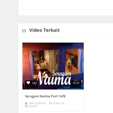
Video Terkait
572
10:25
Seragam Naima Part 1of8
I AM Channel
18 Apr 24
43,043