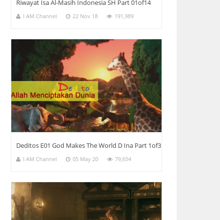
Riwayat Isa Al-Masih Indonesia SH Part 01of14
I AM Channel
22 Nov 18
191,989
Deditos E01 God Makes The World D Ina Part 1of3
I AM Channel
05 May 20
79,654