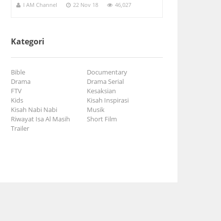
I AM Channel
22 Nov 18
46,027
Kategori
Bible
Documentary
Drama
Drama Serial
FTV
Kesaksian
Kids
Kisah Inspirasi
Kisah Nabi Nabi
Musik
Riwayat Isa Al Masih
Short Film
Trailer