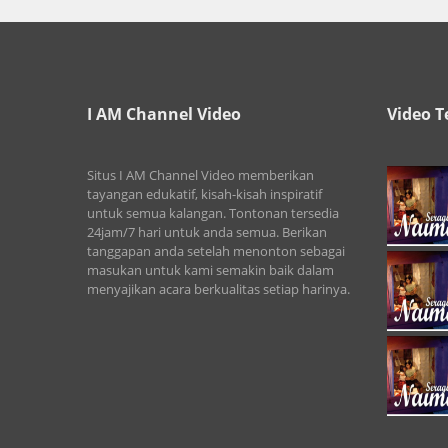
I AM Channel Video
Video T
Situs I AM Channel Video memberikan
tayangan edukatif, kisah-kisah inspiratif
untuk semua kalangan. Tontonan tersedia
24jam/7 hari untuk anda semua. Berikan
tanggapan anda setelah menonton sebagai
masukan untuk kami semakin baik dalam
menyajikan acara berkualitas setiap harinya.