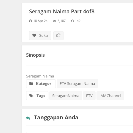
Seragam Naima Part 4of8
18 Apr 24
5,187
142
Suka
Sinopsis
Seragam Naima
Kategori
FTV Seragam Naima
Tags
SeragamNaima
FTV
IAMChannel
Tanggapan Anda